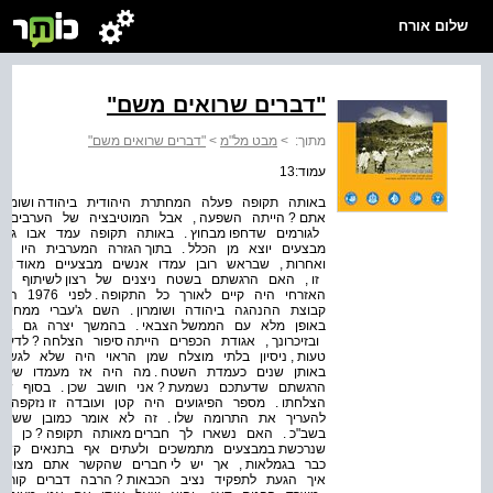
שלום אורח
"דברים שרואים משם"
מתוך:
>
מבט מל"מ
>
"דברים שרואים משם"
עמוד:13
באותה תקופה פעלה המחתרת היהודית ביהודה ושומרו
אתם ? הייתה השפעה , אבל המוטיבציה של הערבים ב
לגורמים שדחפו מבחוץ . באותה תקופה עמד אבו ג'י
מבצעים יוצא מן הכלל . בתוך הגזרה המערבית היו ועדות
ואחרות , שבראש רובן עמדו אנשים מבצעיים מאוד וה
זו , האם הרגשתם בשטח ניצנים של רצון לשיתוף פעול
האזרחי ה
קבוצת ההנהגה ביהודה ושומרון . השם ג'עברי ממחיש ה
באופן מלא עם הממשל הצבאי . בהמשך יצרה גם אגודת
ובזיכרונך , אגודת הכפרים הייתה סיפור הצלחה ? לדע
טעות , ניסיון בלתי מוצלח שמן הראוי היה שלא לגש
באותן שנים כעמדת השטח . מה היה אז מעמדו של שב
הצלחתו . מספר הפיגועים היה קטן ועובדה זו נזקפה 
בשב"כ . האם נשארו לך חברים מאותה תקופה ? כן בו
שנרכשת במבצעים מתמשכים ולעתים אף בתנאים קשים 
כבר בגמלאות , אך יש לי חברים שהקשר אתם מצוין 
איך הגעת לתפקיד נציב הכבאות ? הרבה דברים קורים