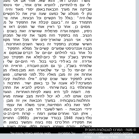
משרד הפנים דאז , והוא שאל אותי אם אני מעוניין 
לי עם מי להתייעץ , להוציא אדם אחד , יוסי גינוס
שבדקה את מערך הכבאות באופן יסודי מאוד והיה לו י
נתן לי מונולוג של כמעט שעה וציין את כל הקשיים
שלו היה " : בגלל כל הקשיים וכל הבעיות , אתה צר
תתמודד עם זה . " בעצם קיבלת את התפקיד על מגש ה
מסוים כן . אחר כך ראיין אותי שר הפנים דאז אלי 
ניסיון , הוקמה ועדה פורמלית שאישרה זאת . בשנים
הנציב . מה בתפקיד הזה מקצר את ימיו של המכהן 
וחצי . אני הנציב שהאריך ימים יותר מכל אחד מקודמ
השישי שמכהן בתפקיד זה בעשר השנים האחרונות . המ
מבנה אנכרוניסטי שמערים קשיים על ממלא התפקיד . ז
כל אחד בנוי להילחם יום-יום על דברים שבמקום א
שירותך בשב"כ עוזר לך כיום למלא את תפקידך טוב י
אדירה . זה בא לידי ביטוי בכול . חיי היום-יום שלי 
שלמדתי בשב"כ , כך גם תכנון העבודה , הראייה הר
זה יום-יומי כל כך עד שלכאורה הוא מובן מאליו מב
אחרות אין זה מובן מאליו כלל . לפני פגישתנו , פג
הגיע לתפקיד עשר שנים קודם . " אילו החלטות קיבל
המערכת ? לא אענה על כך באופן ישיר . התרבות האר
שהורגלתי בה בעת שירותי . הניסיון להביא את התרבות
פה . דוגמה לכך היא נושא לקיחת האחריות . הגעתי 
חינכו אותנו לזה , לא יכול להיות מצב שאתה מגיע ל
והחלטות בעקבותיה . במערך הכבאות אין זה מובן מאל
לומר זאת בלא הסתייגות , אינני משלה את עצמי שהצ
ידידי הכבאות - השר לשעבר דוד מגן ; חברים בעמותה 
, איתן הבר ואחרים שמעון רומח - קורות חיים רב-טפ
נולד בשנת 1948 ב
את תפקידיו החל כרכז נפה בעזה והמשיך במגוון תפקי
ירושלים , יהודה ושומרון . 
© מטח - המרכז לטכנולוגיה חינוכית
בתפקיד סגן ראש אגף . בש
אינדקס הספרים
תקנון הספרייה
על הספרייה
תנאי שימוש באתר והגנה על
אדם . בשנת 2002 מינה אותו שר הפנים ישי לתפקיד נציב כבאות ראשי .
פרטיות
הסדרי נגישות
עזרה