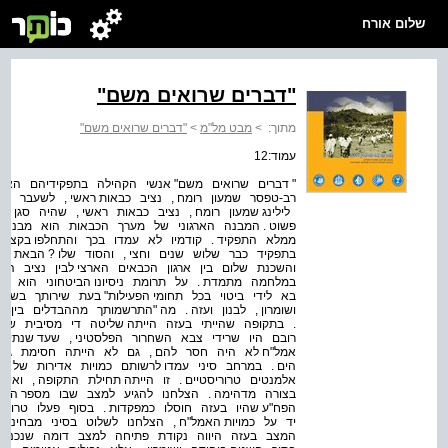
שלום אורח
"דברים שרואים משם"
מתוך:
>
מבט מל"מ
>
"דברים שרואים משם"
עמוד:12
" דברים שרואים משם" אנשי הקהילה בתפקידיהם הא
רב-טפסר שמעון רומח , נציב כבאות ראשי , לשעבר סגן
לילינג שמעון רומח , נציב כבאות ראשי , שהיה סגן
פשוט . המבנה הארגוני של מערך הכבאות הוא מבנה 
ממלא התפקיד . קודמיו לא עמדו בכך והתחלפו בקצב
בתפקיד כבר שלוש שנים וחצי , והסוד שלו ? הבאת ה
והשכנת שלום בין ארגון הכבאים הארצי לבין נציב הכ
במלחמה מתמדת . על תרומת ניסיונו הביטחוני הוא או
בא לידי ביטוי בכל תחומי הפעילות" בעת שירותך בשב
ושומרון , לבנון ועזה . מה "התרשמותך מההבדלים בי
. בתקופה שהייתי בעזה הייתה שליטה די מסיבית של א
רובם היו שרידי צבא השחרור הפלסטיני , שעד שנתיים
אמל"ח לא היה חסר להם , גם לא הייתה חסימת גבול
הים . במרחב סיני עמדו לרשותם כמויות אדירות של א
בצורה מדהימה . הצלחנו להגיע למצב שבו מספר המבו
הפח"ע שהיו בעזה חוסלו כמפקדות . בסוף פעלו טרורי
יד על כמויות האמל"ח , הצלחנו לשלוט בסיני מבחינה מ
המצב בעזה היווה נקודת פתיחה למצב דומה שנכנסתי 