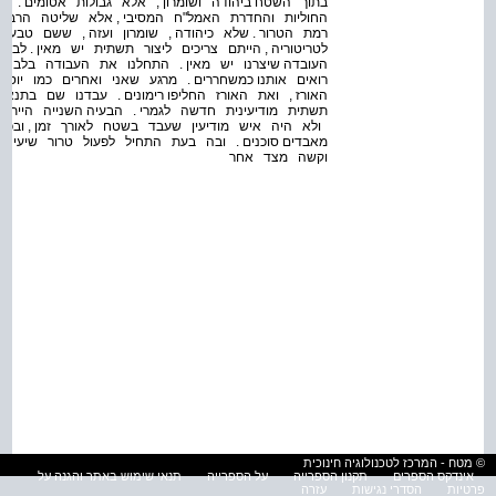
בתוך השטח ביהודה ושומרון , אלא גבולות אטומים . 
החוליות והחדרת האמל"ח המסיבי , אלא שליטה הרבה יו
רמת הטרור . שלא כיהודה , שומרון ועזה , ששם טבעי 
לטריטוריה , הייתם צריכים ליצור תשתית יש מאין . לבנ
העובדה שיצרנו יש מאין . התחלנו את העבודה בלבנון 
רואים אותנו כמשחררים . מרגע שאני ואחרים כמו יוסי 
האורז , ואת האורז החליפו רימונים . עבדנו שם בתנ
תשתית מודיעינית חדשה לגמרי . הבעיה השנייה היית
ולא היה איש מודיעין שעבד בשטח לאורך זמן , ובכ
מאבדים סוכנים . ובה בעת התחיל לפעול טרור שיעי .
וקשה מצד אחר
© מטח - המרכז לטכנולוגיה חינוכית
אינדקס הספרים
תקנון הספרייה
על הספרייה
תנאי שימוש באתר והגנה על
פרטיות
הסדרי נגישות
עזרה