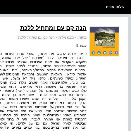
שלום אורח
הנה קם עם ומתחיל ללכת
מתוך:
>
מבט מל"מ
>
הנה קם עם ומתחיל ללכת
עמוד:9
פנינה זכתה לפגוש את אמה , ואחרי שנים אחדות ג
בדרגת סרן ומפיקה בעיתון 'מערכות . ' יובל ארנון-אוח
כשקרא באקראי את אחת העבודות ואחריה עבודה אחרת
הנוער לקריאה לציבור הרחב , והתנדב לערוך אותם . ה
סרטים המתעדים פרקים בתהליך העלייה , בים ובאוויר
האירוע נמשך כשעתיים . טלפון נייד לא צלצל , איש לא
בני נוער , אלה שצעדו ואלה שטרם נולדו בעת המסע
וערגה שנשאו בני משפחת רדאי מדי ערב , תחת שמיה
בהיותה בת חמש נפטר אביה . שנה אחר כך עזבה 
הקטן של יובי . הילדה בת השש נשארה מאחור אצ
הדרך הקשה במדבריות סודאן עם משפחת סבתה , הת
של יובי הוא סיפורן של משפחות אתיופיות רבות שחוו
קטע מסיפור שכתבה יובי , קטע שבו היא מתארת את
המחודש בארץ . " כשהחלטתי שאני הולכת עם חבריי ל
דרמטית באמת אני אמורה לעבור . היה לי ברור ולא 
שביציאה לארץ ישראל , גם עם שני ילדים . היו כאל
הבין את הקושי בחיים בכפר בלי גברים בוגרים שדואג