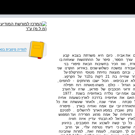
ם את אביה . כיום היא משרתת בצבא קבע
נה , עורך הספר , סיפר על ההתרגשות שאחזה בו
 , ואז הכיר בחשיבות הבאת סיפורי בני
עבודה נמשכה כשלוש שנים . באירוע הוקרנו שני
 , ובהם מוצגות נחיתת מטוסי ההרקולס על
אדמת סודאן , העלאת האנשים והמראת המטוסים לאחר שהייה בת 21 דקות בלבד על הקרקע .
 זע בכיסאו . הכול ישבו מרותקים - לוחמים ,
 הגדול - כולם . משהו מאותה רוח תפילה
 זרועי הכוכבים של סודאן , שרה על הערב
כולו . פגישה סיפור פגישתם של יובמרט ( יובי ) טשומה עם אמה יובי נולדה באתיופיה בשנת . 1977
האם את אתיופיה בדרכה לארץ כשעמה אחיה
ל סבתה . אחרי שנה , ולאחר שעשתה את כל
אחדה יובי עם אמה ואחיה בארץ . סיפורה
 נתק ואובדן במסע הארוך לירושלים . לפניכם
 חוויותיה של אמה מרגע הפרידה ועד המפגש
ארץ ישראל לא הבנתי עדיין איזה חוויה
כל כך קשה לשכנע את הסובבים , בהיגיון
ה שחשבו כי דעתי נטרפה עליי , אך הרוב
ים לך . הקבוצה , לעומת זאת , למרות שהבינה