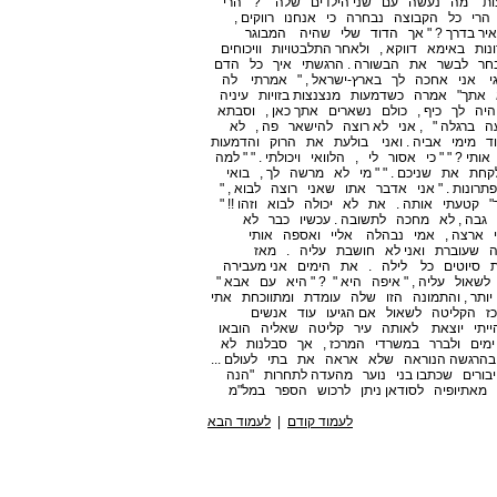
ת "מה נעשה עם שני הילדים שלה " ? " הרי
רי כל הקבוצה נבחרה כי אנחנו רווקים ,
יר בדרך ? " אך הדוד שלי שהיה המבוגר
ות באימא דווקא , ולאחר התלבטויות וויכוחים
בחר לבשר את הבשורה . הרגשתי איך כל הדם
גי אני אחכה לך בארץ-ישראל , " אמרתי לה
א אתך" אמרה כשדמעות מנצנצות בזויות עיניה
היה לך כיף , כולם נשארים אתך כאן , וסבתא
עה ברגלה " , אני לא רוצה להישאר פה , לא
וד מימי אביה . ואני בולעת את הרוק והדמעות
 ? " " כי אסור לי , הלוואי ויכולתי . " " למה
לקחת את שניכם . " " מי לא מרשה לך , בואי
תרונות . " אני אדבר אתו שאני רוצה לבוא , "
קטעתי אותה . את לא יכולה לבוא וזהו !! "
גבה , לא מחכה לתשובה . עכשיו כבר לא
תי ארצה , אמי נבהלה אליי ואספה אותי
עה שעוברת ואני לא חושבת עליה . מאז
מת סיוטים כל לילה . את הימים אני מעבירה
לשאול עליה , " איפה היא " ? " היא עם אבא "
ותר , והתמונה הזו שלה עומדת ומתווכחת אתי
רכז הקליטה לשאול אם הגיעו עוד אנשים
הייתי יוצאת לאותה עיר קליטה שאליה הובאו
 ימים ולברר במשרדי המרכז , אך סבלנות לא
 בהרגשה הנוראה שלא אראה את בתי לעולם ...
חיבורים שכתבו בני נוער מהעדה לתחרות "הנה
 מאתיופיה לסודאן ניתן לרכוש הספר במל"מ
לעמוד קודם
|
לעמוד הבא