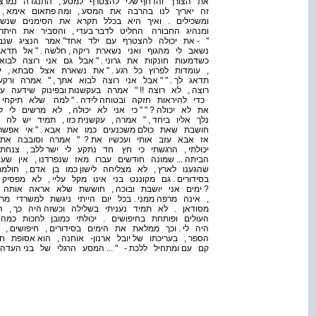
את הצורך והדחף שלי להצטרף למסע , התנגדה נמרצו
זה יאריך לנו בהרבה את המסע , ומה פתאום אימא , ה
ומשכילים . ואיך היא בכלל תקרא את הסימנים שנשא
ומנהיג החבורה החליט לדבר בעדי , והסביר את היתרונ
" - את יכולה להצטרף עם ילד אחד" אמר הנציג שנ
נשאב לי מהגוף ואני נשארת ריקה , חלשה . " אל תדא
כשדמעות חונקות את גרוני . " אבל גם אני רוצה לבו
, עומדות לפרוץ כל רגע . " את נשארת אצל סבתא , י
תדאג לך . " " אבל אני רוצה לבוא אתך , " אמרה ורק
רוצה , לא רוצה !! " אמרה בעקשנות ובפינוק שידעה ע
כדי להיראות חזקה ובטוחה לידה . " למה שלא תיקחי אותי
את לא יכולה ? " " כי אני לא יכולה , לא מרשים לי 
נלך אליו ביחד , " אמרה , עקשנית כזו , תמיד יש לה פ
חושבת שאת כולם משכנעים כמו את אבא . " אי אפשר" 
אז אבא עזב אותי ועכשיו את ? " אמרה וסובבה את 
יכולתי , הרגשתי כי חץ חד נתקע לי ישר ללב , צנח
הביתה ... שמונה חודשים עברו מאז שנפרדנו , אין ש
שהגענו לארץ , לא מצליחה לישון כמו בן אדם , חול
בסידורים . גם מקוננט בני אינו מקל עליי , לא מפסיק 
? ימים אני יושבת ובוכה , חוששת שלא אראה אותה י
, אינה מרפה ממני . בכל יום הייתי ניגשת למשרדי מ
מסודאן . לא תמיד נעניתי בשלילה וכשזה היה כך , 
העולים ופותחת בחיפושים . יכולתי כמובן לחכות כמה
היה לי . וכך ממלאת את הימים בסידורים , חיפושים ,
הספר , בעריכתו של יובל ארנון- אוחנה , הוא אסופת 
קם עם ומתחיל ללכת - " ... המסע הרגלי של בני העדה