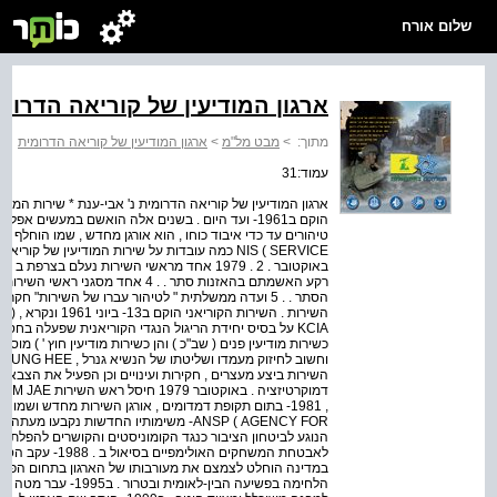
שלום אורח
ארגון המודיעין של קוריאה הדרומ
מתוך:
>
מבט מל"מ
>
ארגון המודיעין של קוריאה הדרומית
עמוד:31
ארגון המודיעין של קוריאה הדרומית נ' אבי-ענת * שירות המו
הוקם ב1961- ועד היום . בשנים אלה הואשם במעשים א
KCIA על בסיס יחידת הריגול הנגדי הקוריאנית שפעלה בח
כשירות מודיעין פנים ( שב"כ ) והן כשירות מודיעין חוץ ' ) מוס
השירות ביצע מעצרים , חקירות ועינויים וכן הפעיל את הצבא
AGENCY FOR ) ANSP- משימותיו החדשות נקבעו
במדינה הוחלט לצמצם את מעורבותו של הארגון בתחום הפוליט