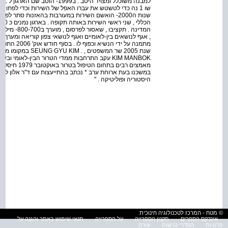
שו 1 נה כדי לטשטש את עברו האפל של השירות וכדי לפתוח
שנות ה2000- הואשם השירות במעורבות בהאזנות סתר ל
המדינה . תקצי
, אגף לנושאים בין-לאומיים ואגף לנושאי צפון קוריאה ומערך
מתמנה על ידי
KIM MANBOK עקב התרחבות ממדי הטרור הבין-לאומי ו
במשכנו בעת ארוחת ערב * נכתב בהתייעצות עם ד"ר אלון לבקוב
היסטוריה ופוליטיקה . "
© מטח - המרכז לטכנולוגיה חינוכית
אינדקס הספרים
תקנון הספרייה
על הספרייה
תנאי שימוש באתר והגנה על
פרטיות
הסדרי נגישות
עזרה