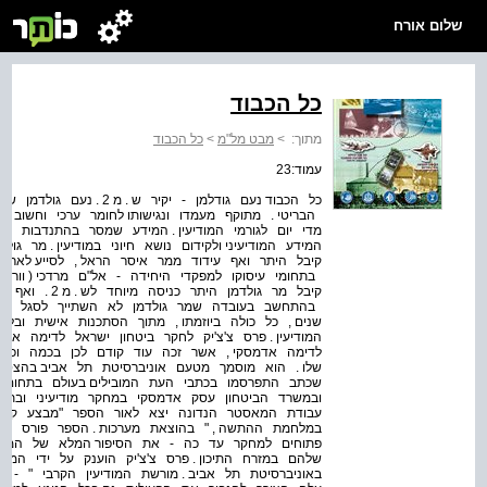
שלום אורח
כל הכבוד
מתוך:
>
מבט מל"מ
>
כל הכבוד
עמוד:23
כל הכבוד נעם גודלמן - יק
הבריטי . מתוקף מעמדו ונגישותו לחומר ערכי וחשוב , 
מדי יום לגורמי המודיעין . המידע שמסר בהתנדבות
המידע המודיעיני ולקידום נושא חיוני במודיעין . מר ג
בתחומי עיסוקו למפקדי היחידה - אל"ם מרדכי ( וורצמן
קיבל מר גולדמן
בהתחשב בעובדה שמר גולדמן לא השתייך לסגל היחי
שנים , כל כולה ביוזמתו , מתוך הסתכנות אישית ובל
המודיעין . פרס צ'צ'יק לחקר ביטחון ישראל לדימה אד
לדימה אדמסקי , אשר זכה עוד קודם לכן בכמה ו
שלו . הוא מוסמך מטעם אוניברסיטת תל אביב בהצטיי
שכתב התפרסמו בכתבי העת המובילים בעולם בתחום יחב
ובמשרד הביטחון עסק אדמסקי במחקר מודיעיני ובתכנו
עבודת המאסטר הנדונה יצא לאור הספר "מבצע קווקז
במלחמת ההתשה , " בהוצאת מערכות . הספר פורס לר
פתוחים למחקר עד כה - את הסיפור המלא של המבצ
שלהם במזרח התיכון . פרס צ'צ'יק הוענק על ידי המ
באוניברסיטת תל אביב . מורשת המודיעין הקרבי " - ק