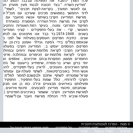
עלה הצורך להגביר את הפעילות גם בכל הנוגע למורשת
"מודיעין השדה . " בצד הכוונה לבנות מעין מועדון חברי
גם לאנשי המערך , בקריאה לצקת תכנים " , לשפר" את
לדור ההמשך . במפגשים מכינים שערכנו עם מנכ"ל ה
מורשת המודיעין הקרבי בשיתוף אנשיו מהעבר עם חיל מו
לקדם את מורשת החיל הוגדרה המסגרת כמאחדת את ג
הפיקוד המרחבי ומטה , בעיקר רמת האוגדות והחטיבות 
האנושי , קרי - את בעלי התפקידים - קציני המודיעין
בשנים . 1974-1948 בד בבד אנו מתכוונים
שנים . כתיבת הפרקים העוסקים בפעילות של לפני 
שנאספו במל"ם בידי ג'מקה גנדלר ואמנון בירן וכן על עב
הפרקים הנוספים יעסקו ב : המודיעין הקרבי בפעולות 
המודיעין הקרבי לקראת מלחמת ששת הימים ובמהלכה .
הקרבי לקראת מלחמת יום הכיפורים ובמהלכה . פרקים 
החומרים ממגוון המקורות ובהם ארכיונים , אוספים ועדו
יוסי ברקן ושייע בר-מסדה , שיסתייע בייעוצם של ג'מק
מתוך הארכיונים והגנזכים , לראיין בעלי תפקידים , ל
אנשי החיל באוניברסיטאות , לשתף פעולה עם עמותות ק
קורא" שמטרתו לשתף אתכם ולבקשכם למסור למל"מ פרט
הקרבי לדורותיו , כולל שמות בעלי התפקיד , התפקיד 
ופעילותם באירועים מבצעיים וכיו"ב . כמו כן אנו מבק
שכתבתם , סיכומי מודיעין למבצעים , סיכומי אירועים ,
למורשת המודיעין הקרבי ששמור בארכיונים הפרטיים ( הב
פעולה שיביא לידי הנחלת מורשת העבר גם ל"שומרי הג
© מטח - המרכז לטכנולוגיה חינוכית
אינדקס הספרים
תקנון הספרייה
על הספרייה
תנאי שימוש באתר והגנה על
פרטיות
הסדרי נגישות
עזרה