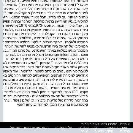
המלחמה !? אשר לכוחות המשלוח העיראקיים , האם לא הוד
אפשרי" ( ומאוחר יותר כך ראינו גם את הירדנים ) שנמצא בתנ
אלה אם חיל האוויר וסיירת הצנחנים הצליחו לבצע המנעה ( ח
לפני המלחמה או אחריה לדיונים באמ"ן-מחקר ? כאמור , " קמ
ניתנים לגיהוץ , גם לא בידיי . חבל מאוד שעורך הביטאון הגב
מן , קמ"ן פיקוד הצפו
בעזה עושה שימוש נרחב בחומר שהפיק מרכז המידע למודיעין 
מקיף שבו הציגה בפני הקהילה הבין לאומית את ההיבטים העו
במסמך נעשה שימוש רב בלקטי מידע , תצלומים ותרשימים 
המבצע ולאחריו . בעיקר מוצגים בו לקטי המידע המפרטים 
המאסיבי של חמאס בירי הרקטות כאמצעי להתשת העורף הישראלי
terrorism-information . com מנהל מרכז 
בצה"ל ליכולת מבצעית : " החמסן . " המערכת מאפשרת לאסוף
מעומק שטח האויב תוך פענוחם בזמן קצר . בכך מתאפשר לבנות 
לטובת כוחותינו , טרם כניסתם לשטחי הלחימה . עוד מאפשר
אחראים למסירת הנתונים המפוענחים לכוחות הלוחמים באמ
היבשה . העברת מידע לגורמי מודיעין המחפשים נתונים מעמיק
שנים מספר בחיל המודיעין . הוא נמשך ביחידת המזל"טים של 
IGF . aspx המכון למחקרי ביטחון לאומי הוציא לאור לאח
הזרוע הצבאית של חמאס ברצועה עזה - התפתחות , דפוסי פעו
במלחמה סדירה מול מדינות ערב ? ( זכי שלום ) ועוד . עורך רא
ואסטרטגיה בהוצאת המכון למחקרי ביטחון לאומי
© מטח - המרכז לטכנולוגיה חינוכית
אינדקס הספרים
תקנון הספרייה
על הספרייה
תנאי שימוש באתר והגנה על
פרטיות
הסדרי נגישות
עזרה