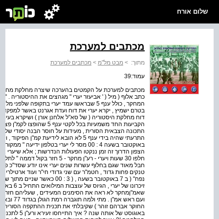
שלום אורח
מכתבים למערכת
מתוך:
>
מבט מל"מ
>
מכתבים למערכת
עמוד:39
כתב אלוף ( מיל ( ' אביעזר יערי " מגהצים את ההיסטוריה . 
המחקר , כולל ענף 5 שבראשו עמד יערי בתקופה שלפ
בטרם ישמיץ , יקרא יערי את דוח ועדת אגרנט באשר למפקד הפ
דוח מחלקת היסטוריה ( של סא"ל אלחנן אורן ) ושיקרא בעיון 
הקביעות החד משמעיות בכל לקטי
התכונה הצבאית הסורית , מעידות על חוסר הבנה יסודי של 
באוקטובר בשעה 4 : 00 מסר לי יערי בטלפון ידי
הצפון הדרוך זה זמן ננקטו הפעולות הנדרשות ; אלא שיערי אינו
חלפו 30 שעות ויערי - רע"ן מחקר - 
חבל מאוד שגם בחלוף עשרות שנים יערי אינו יודע שסד"כ פי
טנקים פחות גדוד , חטמ"ר עם שני גדודי חי"ר ועוד ארטילריה
נפח" ( ב 7 באוקטובר בשעה , ( 3 :
זיכרונו של י
שאמ"ןמחקר לא ראה את הסימנים המעידים , שעליהם חזר והתר