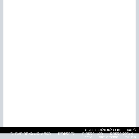
© מטח - המרכז לטכנולוגיה חינוכית
אינדקס הספרים
תקנון הספרייה
על הספרייה
תנאי שימוש באתר והגנה על
פרטיות
הסדרי נגישות
עזרה