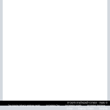
© מטח - המרכז לטכנולוגיה חינוכית
אינדקס הספרים
תקנון הספרייה
על הספרייה
תנאי שימוש באתר והגנה על
פרטיות
הסדרי נגישות
עזרה