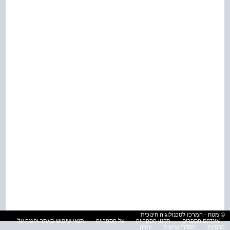
© מטח - המרכז לטכנולוגיה חינוכית
אינדקס הספרים
תקנון הספרייה
על הספרייה
תנאי שימוש באתר והגנה על
פרטיות
הסדרי נגישות
עזרה