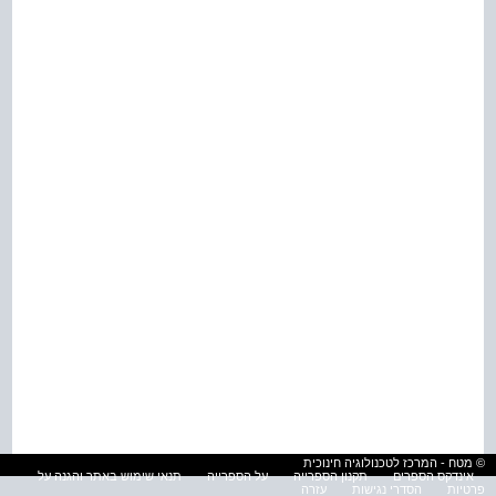
© מטח - המרכז לטכנולוגיה חינוכית
אינדקס הספרים
תקנון הספרייה
על הספרייה
תנאי שימוש באתר והגנה על
פרטיות
הסדרי נגישות
עזרה