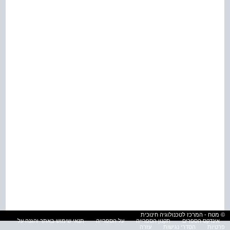
© מטח - המרכז לטכנולוגיה חינוכית
אינדקס הספרים
תקנון הספרייה
על הספרייה
תנאי שימוש באתר והגנה על
פרטיות
הסדרי נגישות
עזרה