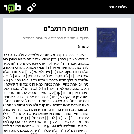
שלום אורח
תשובות הרמב"ם
מתוך:
>
תשובות הרמב"ם
>
תשובות הרמב"ם
עמוד:5
ד שאלה | 33 [ תד ] כר מא תוגבה אלשריעה אלהאדיה פי
בעדהא ראובן [ רחל ] ורזק מנהא אבנה תם תופא ראובן בעד דל
5 תי בנת לאה פיה שי אד [ ו ] תופית אמהא לאה פי חיאה ב
אלכתובה תסקט אלת [ נ ] אים ולא שי [ לה ] א פי הדה אלנכס
אמי באקי [ ו ] למ יסקט ונאכל גמיענא תמן [ הדא א ] לקרקע 
אלחכם פי דלך תורנו הדרתו ושכרה כפול . אלגואב ' [ כ ] מא
נש י ים אחת בחייו ואחת במותו כמא הו מנצח פי ד שאלה | [
נפטר ראובן והניח [ קר ] קע , שאינו מספיק למזונות שתי הבנו
ניזונה מן זה הקרקע [ בתנ ] אי כתובת אמי רחל ואין לאחותי
ובמותה בטל , מה שהגיע לה ממנו , ובביטול הכתובה בטלים ה
לאה אומרת תנאי כתובת אמי קיים ולא בטל ונהיה ניזונות שתינו
הכתובה . מה הדין בזה יורנו הדרתו ושכרו כפול . התשובה כמ
§§ אישות פי"ט ה"ז . וע"ש פט"ז ה"ז שלא מצאנו מנהג ירושת כת