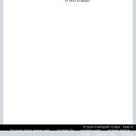
הקונגרס ההודית .
© מטח - המרכז לטכנולוגיה חינוכית
אינדקס הספרים
תקנון הספרייה
על הספרייה
תנאי שימוש באתר והגנה על
פרטיות
הסדרי נגישות
עזרה