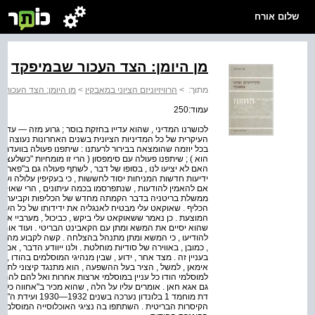
שלום אורח
מן היומן: הצד העכור שבמיפקד
מתוך:
>
הרוויזיוניזם הציוני במאבקיו
>
מן היומן: הצד העכור 
עמוד:250
לכושרנו המדיני , שהוא עדייו בחזקת בוסר ; גרוע מזה — עדות
העיקרית של כל המדיניות הציונית בשנים האחרונות נעוצה דו
בכל יוזמה שהומצאה בבירור לרעתנו : שיתפנו פעולה בוועדת 
הוא ) ; שיתפנו פעולה עם סימפסון ( הרי זו מומחיות "כשלעצמה ,
ידיעות חדשות המניחות יסוד לחששות , כי בעקיפין עלולה ועיד
אם להאמין להודעות , שנתפרסמו בכמה עיתונים , הרי שאוקאט
ממשלת בריטניה בדבר הקמתה מחדש של הכליפות וקביעת מרכ
הכליף . שאוקאט עלי מבטיח לאנגליה את ידידותו של כל העו
המוצעת . כן נאמר ששאוקאט עלי ביקש , כביכול , מערביי אר
שהוא יסיים את המשא ומתן עם הקאבינט הבריטי . ועוד אומר
להודיעו , כי המשא ומתן מתנהל בהצלחה . קשה לקבוע מה מ
, כמובן , באווירה של סודיות מוחלטת . ולנו ייוודע הדבר , א
בעניין זה . מצד אחר , ידוע , שבין מנהיגי המוסלמים בהודו , 
אימאן , למשל , הציר בעל ההשפעה , הוא מתנגד קיצוני לתכנ
למוסלמי הודו כל עניין במוסלמי ארצות אחרות ואל להם להתער
גם אגא חאן . אומרים עליו על הלה , שהוא מכיר ב"אחווה כלל-
דת מוחמד 1 בלונדון 
הקיסרות הבריטית . השתתפו בה נציגי האוכלוסייה המוסלמי