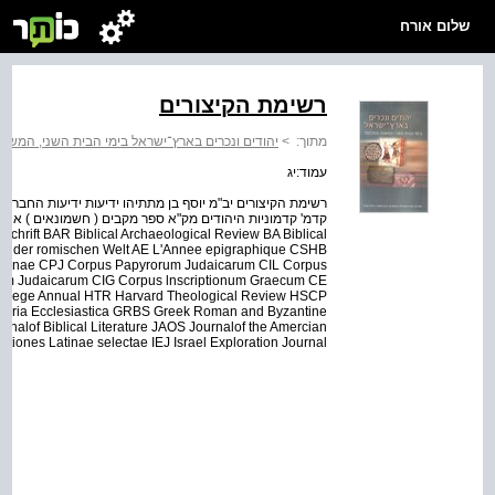
שלום אורח
רשימת הקיצורים
יהודים ונכרים בארץ־ישראל בימי הבית השני, המשנ
>
מתוך:
עמוד:יג
schrift BAR Biblical Archaeological Review BA Biblical
ng der romischen Welt AE L'Annee epigraphique CSHB
antinae CPJ Corpus Papyrorum Judaicarum CIL Corpus
onum Judaicarum CIG Corpus lnscriptionum Graecum CE
llege Annual HTR Harvard Theological Review HSCP
istoria Ecclesiastica GRBS Greek Roman and Byzantine
nalof Biblical Literature JAOS Journalof the Amercian
iptiones Latinae selectae IEJ Israel Exploration Journal