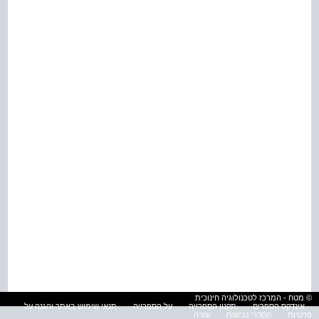
© מטח - המרכז לטכנולוגיה חינוכית
אינדקס הספרים
תקנון הספרייה
על הספרייה
תנאי שימוש באתר והגנה על
פרטיות
הסדרי נגישות
עזרה