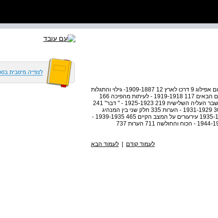
התוכן חלק ראשון שלמי תודה מבוא - "מקץ עשרים שנה" במקום אפילוג 9 דרכו לארץ 12 1909-1887- גילוי והתגלות
45 1914-1909 - כנרת , כנרת 96 1918-1914 - לקראת הימים הבאים 117 1919-1918 - לעיתות מהפיכה 166
1921-1919 - שליחות לארצות הברית 203 1922-1921 - במשבר העליה השלישית 219 1925-1923 - " דבר" 241
1925 - במעבר 270 1929-1925 - טבילה מדינית ראשונה 302 1931-1929 - הערות 335 חלק שני בין המנהיג
למפלגתו 371 1935-1931 - פרשת המרכז לנוער— 428 1935-1933 עירעורים על המצב הקיים 465 1939-1935 -
שעה הרת מולדת 523 1939-1936 - בגבנו אל הקיר 593 1944-1939 - הכוח והחולשה 711 הערות 737
לעמוד קודם
|
לעמוד הבא