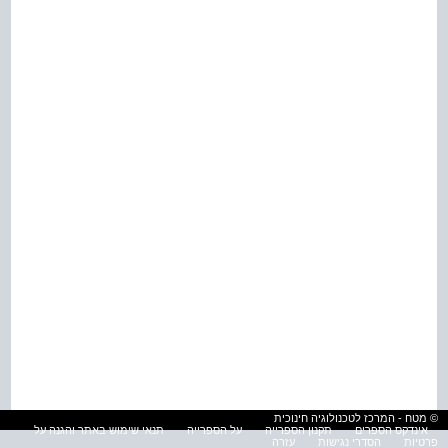
© מטח - המרכז לטכנולוגיה חינוכית
אינדקס הספרים
תקנון הספרייה
על הספרייה
תנאי שימוש באתר והגנה על
פרטיות
הסדרי נגישות
עזרה