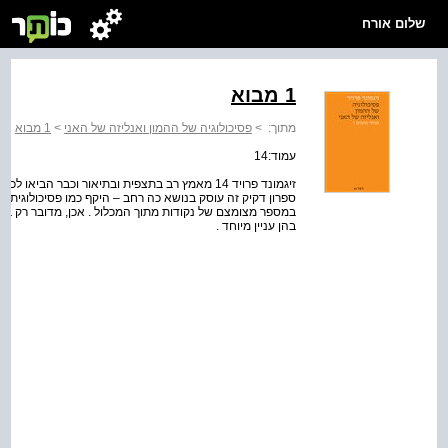
שלום אורח
1 מבוא
מתוך:
>
פסיכולוגיה של ההמון ואנליזה של האני
>
1 מבוא
עמוד:14
זיגמונד פרויד 14 מאמץ רב בתצפית ובתיאור וכבר הב
ספרון דקיק זה עוסק בנושא כה רחב – היקף כמו פסיכולוגית המ
במספר מצומצם של נקודות מתוך המכלול . אכן, מדובר רק ב
בהן עניין מיוחד .