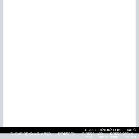
© מטח - המרכז לטכנולוגיה חינוכית
אינדקס הספרים
תקנון הספרייה
על הספרייה
תנאי שימוש באתר והגנה על
פרטיות
הסדרי נגישות
עזרה