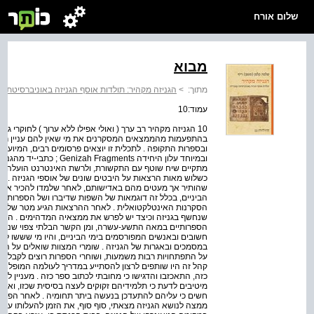
שלום אורח
מבוא
מתוך:
>
הגניזה מקהיר: תולדות אוסף הגניזה באוניברסיטת קמ
עמוד:10
10 הגניזה מקהיר רב ערך ( ואולי אפילו ללא ערוך ) לחוקרי
בהתפעמות מהממצאים המסקרנים את מי שאין להם עניין רב 
ובספרות התקופה . לתכלית זו יוצאים פרסומים רבים, המיוע
ובמיוחד עלון היחידה gments
מתקיים שיח שוטף עם התקשורת, ולרשת האינטרנט הועלה מידע 
כשלוש מאות הרצאות על היבטים שונים של אוספי הגניזה . כ
שהותיר אך מעטים מהם באדישותם, לאחר שלמדו להכיר את חי
הביניים, בכלל זה דוגמאות של השפות שדיברו ושל הספרות שכת
הסקרנות האינטלקטואלית . לאחר ההרצאות הגיע מטר של שא
שנחשף בגניזה וכיצד יש לפרש את ממצאיה המדהימים . השומ
הספרותיים במאה התשע-עשרה, ומן הקשר הבלתי צפוי שנוצר בי
חשובים ובאנשים המפורסמים בימי הביניים, והיו מי שששו לנ
במסמכים ובאגרות של הגניזה . שומרי המצוות שואלים על המש
על התפתחויות רבות משמעות, ושוחרי הספרות רוצים לקבל מיד
קהל זה היו שותפים לרצון להסתייע במדריך לעולמה המופלא ש
כזה, התאכזבו והדגישו כי מחובתי לכתוב ספר כזה . מעניין ל
מיטיבים לדעת כי תלמידיהם זקוקים לעצה בסיסית שכזו, ואי
חשים כי עליהם להתעדכן בנעשה ביתר תחומיה . לאחר הפצרו
ממצה לנושא הגניזה מצאתי, סוף סוף, את הזמן להעלותו על 