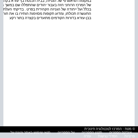
במקומה הגיאוגרפי של הגניזה, בבית הכנסת בן- עזרא בקהיר,
של המרכז הרוחני הזה בעבור יהודים שהתפללו שם במשך הדורות 
בכלל ועל ייחודה של הגניזה הקהירית בפרט . בדיקתי העלתה 
התעשרה תכולתו, ומדוע תקופות מסוימות הותירו בו את חותמן
בבן-עזרא בדורות הקודמים מתועדים בקצרה בתור רקע
© מטח - המרכז לטכנולוגיה חינוכית
אינדקס הספרים
תקנון הספרייה
על הספרייה
תנאי שימוש באתר והגנה על
פרטיות
הסדרי נגישות
עזרה