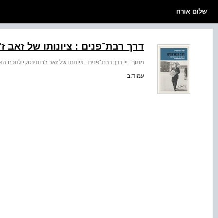
שלום אורח
דרך רבת־פנים : ציונותו של זאב ז
מתוך:
>
דרך רבת־פנים : ציונותו של זאב ז'בוטינסקי לנוכח ה
עמוד:ב