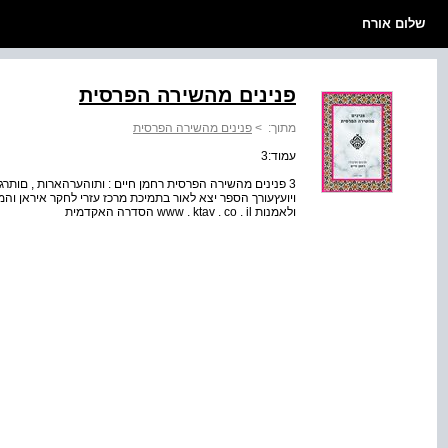
שלום אורח
פנינים מהשירה הפרסית
מתוך:
>
פנינים מהשירה הפרסית
עמוד:3
3 פנינים מהשירה הפרסית רחמן חיים : ותוהערהארות , םותרג 
ויועץעורך הספר יצא לאור בתמיכת מרכז עזרי לחקר איראן וה
ולאמנות www . ktav . co . il הסדרה האקדמית