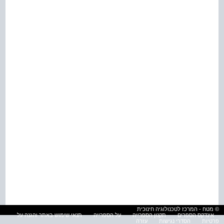
© מטח - המרכז לטכנולוגיה חינוכית
אינדקס הספרים
תקנון הספרייה
על הספרייה
תנאי שימוש באתר והגנה על
פרטיות
הסדרי נגישות
עזרה