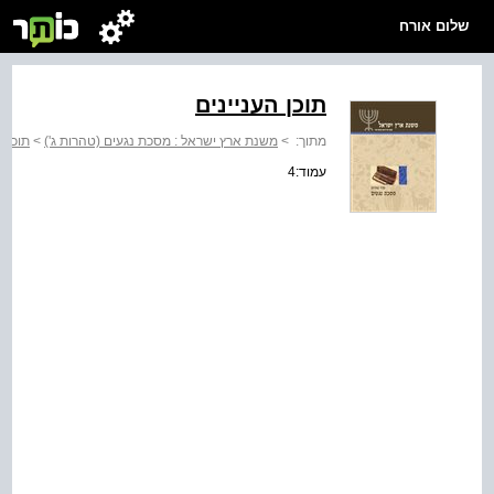
שלום אורח
תוכן העניינים
מתוך:
>
משנת ארץ ישראל : מסכת נגעים (טהרות ג')
>
תוכן ה
עמוד:4