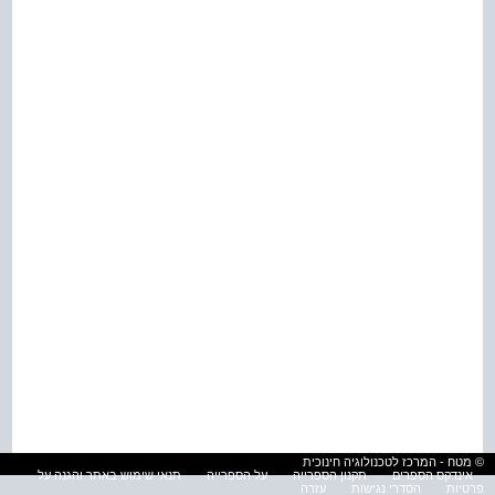
© מטח - המרכז לטכנולוגיה חינוכית
אינדקס הספרים
תקנון הספרייה
על הספרייה
תנאי שימוש באתר והגנה על
פרטיות
הסדרי נגישות
עזרה