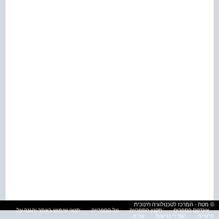
© מטח - המרכז לטכנולוגיה חינוכית
אינדקס הספרים
תקנון הספרייה
על הספרייה
תנאי שימוש באתר והגנה על
פרטיות
הסדרי נגישות
עזרה