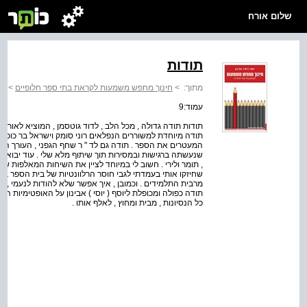
שלום אורח
תודות
מתוך:
>
חינוך מחפש משמעות לקראת בתי ספר חלופיים
>
תו
עמוד:9
תודות תודה גדולה , מכל הלב , לדוד גוטסמן , המוציא לאור , אי
תודה מיוחדת למשוררים הנפלאים רוני סומק וישראל בר כוכב
המעטרים את הספר . תודה גם לד " ר שחף הגפני , העורך הלשו
שנעשתה ברגישות ובמסירות תוך שיתוף מלא שלי . עוד יבואו על הבר
, תומר ולירי . חשוב לי במיוחד לציין את השיחות המאלפות שהי
שחיזקו אותי בעמדתי לגבי חוסר הרלוונטיות של בית הספר ב
מרבית התלמידים . וכמובן , איך אפשר שלא להודות לנעמי , מש
תודה כפולה ומכופלת ליוסף ( יוסי ) אבינון על האופטימיות האי
כל הנסיונות , מבית ומחוץ , לאלף אותו .