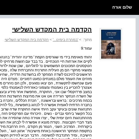
שלום אורח
הקדמה בית המקדש השלישי
מתוך:
>
'במהרה בימינו...'
>
הקדמה בית המקדש השלישי
עמוד:9
זהותי מאוימת בידי מי שגורסים הקמת ' מדינה יהודית ' בהנה
לקיים את אורחות חיי הנוכחיים . בד בבד עם רגשות מרחיקי 
הטקסטים המכוננים המשמשים נר לרגליהם , שכן שנות ילדותי
ומושאי מחקרי הם מן העילית התורנית והחברתית שלה , ומכאן שע
הראשונים להיכנס לשדה המחקר לוו בחשדנות הדדית , שהיא 
מזהים את העומד מולם במונחים כמעט דמוניים : מצדם היה ני
פעם שנחשפו לתקשורת , הם יצאו נפגעים , ולכן הם נזהרים מ
אצטרך להכריע בין נאמנותי ומצפוני כאזרחית לנאמנותי כלפי 
במצב פרדוקסלי שבו אני , החוקרת , מחפשת אחר מידע ובעצ
של השדה הנחקר הורידה אט אט את מחיצות החשדנות ההדדיות 
בכמה מרכיבים : בראש ובראשונה , ' הכרת הכללים , והכרה בכ
בחברה הדתית לאומית אפשרה לי לנהוג בחופשיות , בלי להיקל
התנהגות שונים ובעיקר עקב היותי אישה החוקרת שדה שרוב 
בכל הקשור ביחסי גברים - נשים . היכרותי עם הפרקסיס הזה ,
מההתנהגות היום יומית שלי , יצרו אווירה נוחה שהסירה את 
מצד חברי הקבוצות . נקודת מוצא זו אפשרה לי לבחון את ה
ביקורתית . המרכיב השני , הנגזר מן הקודם , היה הרחבת מ
בתקופת המחקר הראשונה באחת מישיבות ' ארגון הגג ' , הע
הישיבה , ומיד התנדבתי למשימה . הדבר הביא להידוק הקשר 