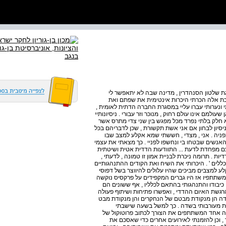
גת שלטון הסנהדרין , מדינה שבה לא יתאפשר לי
לכת אלה הכרתי היכרות אינטימית את שפתם ואת
 ונערותי עברו עליי במסגרת החברה הדתית לאומית ,
ולמם אינו עולם רחוק , מנוכר וזר עבורי . ניסיונותיי
חלק בלתי נפרד מכל מפגש בין שני צדי מתרס אשר
סיון לבחון אם אני אשת תקשורת , שכן לדבריהם בכל
פניה . אני , מצדי , חששתי שמא אקלע למצב שבו
האנשים שבטחו בי ונחשפו לפניי . כך מצאתי את עצמי
ם מפחדת לדעת ... התוודעות הדדית אטית ושיטתית
. תרומה ניכרת לבניית אמון זו טמונה , לדעתי ,
ללים ' . היכרותי את השיח ואת הקודים ההתנהגותיים
ע למצבים מביכים שהיו עלולים להיווצר בשל דפוסי
משתתפיו אז היו גברים המקפידים על פרקסיס נוקשה
 כיבודו והתנהגותי בהתאם לכלליו , אף ששונים הם
הרגשת האיום ההדדי , ואפשרו פתיחות ושיתוף פעולה
שדה הן מנקודת מבטם של הנחקרים והן מנקודת מבט
ידת מעורבותי בשדה . כך למשל בשעה שישבתי
לה אחד המשתתפים את הצורך לכתוב פרוטוקול של
, וכן להזמנתי לאירועים אחרים כדי שאסכם את