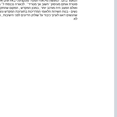
הנאמר בהם . למעשה מילאתי תפקיד פונקציונלי באירועים אל
פוטרת אותם מעיסוק ' חשוב אך מטריד ' . לכאורה נכנסתי ל 
ואולם המצב היה מורכב יותר ; במכון המקדש , המקום שהתקיי
נשים - בנות השירות הלאומי המדריכות בתערוכת המקדש ונשו
שהנשים דאגו לערוך כיבוד על שולחן הדיונים לפני הישיבות , ו
לא