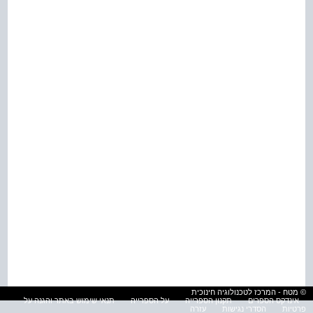
© מטח - המרכז לטכנולוגיה חינוכית
אינדקס הספרים
תקנון הספרייה
על הספרייה
תנאי שימוש באתר והגנה על
פרטיות
הסדרי נגישות
עזרה