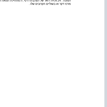
תמונה : 24 גלוית דואר של הצלם פ וֹ רטי ֶ ה מתחילת 
מרכז דקר או בשוליים הקרובים שלו .