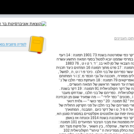
תוכן העניינים
תמונה : 13 תכנית הקומה העליונה של אותו קסרקטין במרכז דקר כפי שסורטטה בשנת 73 1901 תמונה : 14 רעף
במרסי שממנו יובא לסנגל בסוף המאה התשע עשרה
75 תמונה : 15 סרטוט צדי של אחד מצריפי הקש שנבנו במחנה הצבאי של סן לואי בנ ְ ' ד ַ ר ט וּ ט , 76 1883
תמונה : 16 תכנית האב של פּ ינ ֶ ה ל ַ פּ ר ָ ד לדקר , 78 1862 תמונה : 17 פרט מתוך תמונה 16 המדגים כיצד תכנית
פריהם של בני הלבו . כיכר פּ ר וֹ ט ֶ ה , למשל ,
 ממזרח , תוכננה על גבי הכפר מ ְ 'בּ וֹ ר המתוחם
ומסומן בכמה מעגלים קטנים המציינים את בקתות הקש של האפריקאים 79 תמונה : 18 העתקת כפרי הלבו של נ '
רה עד העשור הראשון של המאה העשרים ,
בעקבות הגשמת תכניתו של פינה לפרד שסימנה את היווסדותה של דקר הקולוניאלית 91 תמונה : 19 דקר בשנת .
 הקולוניאלית . כפריהם של בני הלבו , שנדחקו מעבר
 ינ וֹ , מכונים " כפר ילידי " — מה שמעיד שגם מן הבחינה
הקונספטואלית לא ראו בהם חלק אינטגרלי מן העיר ה " צרפתית " 92 תמונה : 20 " כפר כושי " — גלוית דואר
י מגוריהם של בני הלבו על פני הקרקע החולית של
ניאלית 93 תמונה : 21 מכון פּ סט ֵ ר על ה פּ ל ָ ט וֹ של דקר כיום . המבנה , המתוארך
לאמנויות יפות עם אלמנטים אקלקטיים במסגרת סגנון הא ַ
ר ד ֵ ק וֹ 95 תמונה : 22 תכנית הרשת של שכונת המ ֵ דינ ָ ה בדקר כפי שתוכננה בשנת 1914 וכונתה אז באופן
ראשוני " כפר דקר " . המשבצות הכהות הסמוכות לדרך הראשית מסמנות את מבני הציבור המיועדים 101 תמונה :
נית הרשת , שהקלה , בין השאר , על פיקוח מצד המ ִ
נהל , במבנים בני קומת הקרקע ובשורות העצים שניטעו בקפדנות כחלק ממדיניות ה " טיהור" הקולוניאלית 102