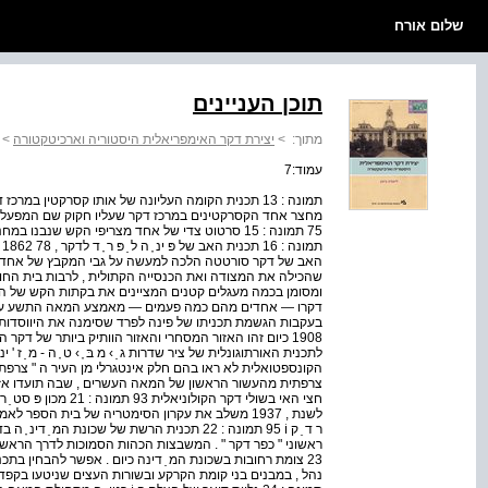
שלום אורח
תוכן העניינים
מתוך:
>
יצירת דקר האימפריאלית היסטוריה וארכיטקטורה
>
עמוד:7
מחצר אחד הקסרקטינים במרכז דקר שעליו חקוק שם המפעל 
האב של דקר סורטטה הלכה למעשה על גבי המקבץ של אחד עשר כ
שהכילה את המצודה ואת הכנסייה הקתולית , לרבות בית החולים
דקרו — אחדים מהם כמה פעמים — מאמצע המאה התשע עש
1908 כיום זהו האזור המסחרי והאזור הוותיק ביותר של דקר
לתכנית האורתוגונלית של ציר שדרות ג ַ › מ בּ ֶ › ט ָ ה - מ ַ ז '
צרפתית מהעשור הראשון של המאה העשרים , שבה תועדו אזור
חצי האי בשולי דקר הקולו
לשנת , 1937 משלב את עקרון הסימטריה של בית הספר 
23 צומת רחובות בשכונת המ ֵ דינה כיום . אפשר להבחין בתכ