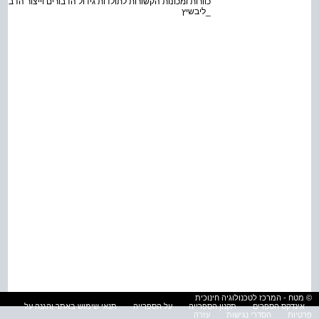
כוורות ומכונות הקשורות לתולדות גידול הדבורים וייצור הדבש
_ליבשיץ
© מטח - המרכז לטכנולוגיה חינוכית
אינדקס הספרים
תקנון הספרייה
על הספרייה
תנאי שימוש באתר והגנה על
פרטיות
הסדרי נגישות
עזרה