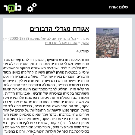
שלום אורח
אגודת מגדלי הדבורים
מתוך:
>
נס־ציונה עיר עם לב של מושבה (2003-1883)
>
אנשי
ועוקץ
>
אגודת מגדלי הדבורים
עמוד:40
הודות לאיכות הדבש שהפיקו , וכמו כן היו להם קשרים עם הש
נותרו שאר מגדלי הדבורים מנס ציונה ומן הסביבה בלא אפיקי ש
, בתו של ראובן לרר , שנודעה באישיותה החזקה ובהשפעתה ה
הדבורים העבריים בארץ ישראל " , ששליש מחבריה היו איכרי נ
הדבורים וייצור הדבש בנס ציונה , היו חנה ארליך , רעייתו של
עבדו במכוורת ברדייה , בהאכלה ובתפירת בגדי עבודה למגדלי
החקלאי הזה , החליט לחבר מסמך שבו הוצגו מטרות האגודה , 
השתתפה בקנייתו ובמכירתו של הדבש , אגב עזרה הדדית , וכן
האגודה גם הפעילה תחנת ניסיונות ופרסמה עלון מידע מקצועי 
יעקב , יחד עם האב משה והאח אריה , ברדיית דבש ליד חצרו ש
באותו הבוקר נפוצו ידיעות על התנפלויות של ערבים על יהודים 
אחרים שהיו בקרבתו . ברנר אמר שאינו מאמין כי שכניו הערבים 
נשאר - ונרצח בידי ערבים . יעקב , משה ואריה לרר פונו וניצלו
אהרון ( אהרל _' ה ) בוקסר , שתרם רבות לקידום הענף . 
שקד משה פאר פצ ' ותיק , חוטר מגזע הכוורנים הראשונים בנס
בסיס לכתיבת ספר על תולדות הענף בארץ , והקים במפעל הפרט