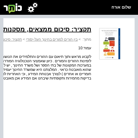
שלום אורח
תקציר: סיכום ממצאים, מסקנות 
מתוך:
>
בין הורים למורים בחינוך העל-יסודי
>
תקציר: סיכום 
עמוד:10
לקבוע מראש ותוך תיאום עם ההורים והתלמידים את הנושאים
לזמינות ההורים והמורים . כיוון שאמצעי הטכנולוגיה המודרנ
במערכות המקוונות של בתי הספר ושל משרד החינוך , יש לה
שהוא מאובטח כראוי . המלצתנו היא שמשרד החינוך יעמיד ל
חומריים או אחרים ) לצורך אבטחת המידע , וכי האחריות לכך 
בדיקות מחמירות ותקופתיות שיבחנו אם המידע אכן מאובטח כר