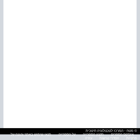
© מטח - המרכז לטכנולוגיה חינוכית
אינדקס הספרים
תקנון הספרייה
על הספרייה
תנאי שימוש באתר והגנה על
פרטיות
הסדרי נגישות
עזרה