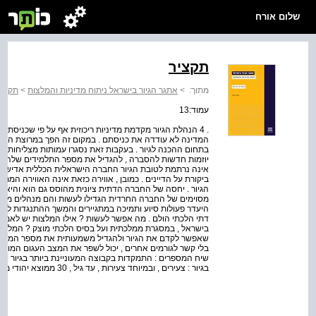
שלום אורח
תקציר
מתוך:
>
אתגר הגיור בישראל ניתוח מדיניות והמלצות
>
תקציר
עמוד:13
. 4 הנהלת הגיור מקדמת מדיניות ריכוזית אף על פי שכניסת
המדינה לא עודדה את כניסתם . במקום זה הפך במרוצת השנים 
בתחום ההכנה לגיור . בעקבות זאת נסגרו עמותות מצליחות בז
אינה נרתמת לטובת הגיור החברה הישראלית הכללית אדישה ל
ביקורת על הדיינים . כמובן , אווירה כזאת אינה האווירה המ
הגיור . יחסה של החברה הדתית ציונית מהוסס גם הוא והיא 
מסוימים של החברה החרדית הגדילו לעשות והם מנהלים מסע ש
היעדר פעולות סיוע ותמיכה במתגיירים והמשך ההתנגדות לגיו
דתי הלכתי הולם . מה אפשר לעשות ? אילו המלצות יש לאמץ 
בישראל , במסגרת ממלכתית ועל בסיס הלכתי מוצק ? המלצות
שאפשר לקדם את הגיור ולהגדיל משמעותית את מספר המתגיירים
שיח המספרים : התמקדות בקבוצה המעוניינת ביותר בגיור יש ל
בגיור : צעירים , ובמיוחד צעירות , עד גיל , 30 ממוצא יהודי מובהק ( אב או סב יהודי , ( ששיעור