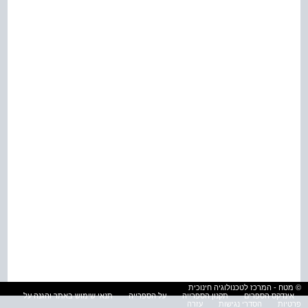
© מטח - המרכז לטכנולוגיה חינוכית
אינדקס הספרים
תקנון הספרייה
על הספרייה
תנאי שימוש באתר והגנה על
פרטיות
הסדרי נגישות
עזרה