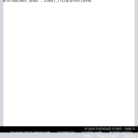
מתים ( תהלים קו כח 'ו , ( מעלה ... ' נמחק . והוא נוסח חדש ביר
© מטח - המרכז לטכנולוגיה חינוכית
אינדקס הספרים
תקנון הספרייה
על הספרייה
תנאי שימוש באתר והגנה על
פרטיות
הסדרי נגישות
עזרה