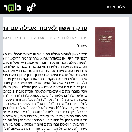
שלום אורח
פרק ראשון לאיסור אכילה עם גוי
מתוך:
>
עם לבדד מחקרים במסכת עבודה זרה
>
בירורי סוגיו
עמוד:9
פרק ראשון לאיסור אכילה עם גוי על פי סוגיית הבבלי ע"ז ח ב"
לבנו" של הגוי , או בסעודה שהוא עורך "מחמת הלולא . " זו ג
לפנינו . אולם , כפי הנראה , הברייתא עצמה — שעליה מתב
הגוי בצוותא אסורה , ולאו דווקא במשתה לבנו . כך עולה גם 
שהובאו בסוגיא אינם מגבילים את האיסור שבברייתא . נעסוק ב
המקורית של תנאים ואמוראים בנידון . נדון גם כן בטעם א
שלפניו שלא במובנה המקורי . בהבאת המקורות נציין את חילופי
דלעיל תניא רבי ישמעאלי אומר ישראל שבחוצה לארץ עובדי ע
וזימן כל היהודים שבעירו אע"פ שאוכלין משלהן ושותין משלה
אכלו מזבחי מתים 
ראשונים , ב , עמ' 193 מציין ר"ש ליברמן : "אבל ב
פרופ' ש"ז הבלין על הפניה זו . 4 בכי"ס : 
" והתיבות : " ויאכלו זבחי מתים ואומ "' נמחקו , ונוסף בין השיט
מעיר : "שנ' כתוב על הגרר ... וכנראה היה כתוב במקום 'שנ" — 