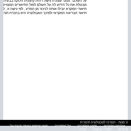
על העולם . מנגד עומדת גישה דתית קיצונית הלוקה בבעיה ה
מבטלת את כל הידוע לה על העולם למול התיאורים המצויים בכת
תיאורי המקרא יובילו אותה לניכור מן המדע . לפי גישה זו , למש
תיאור הבריאה המקראי ולפיכך האבולוציה היא בהכרח תורת ש
© מטח - המרכז לטכנולוגיה חינוכית
אינדקס הספרים
תקנון הספרייה
על הספרייה
תנאי שימוש באתר והגנה על
פרטיות
הסדרי נגישות
עזרה