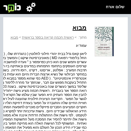
שלום אורח
מבוא
מתוך:
>
ראשית חכמה קריאה בספר בראשית
>
מבוא
עמוד:יג
ליאון קאס גדל בבית יהודי חילוני לחלוטין ( כהגדרתו שלו , (
עשרים וחמש שנים הוא כיהן כפרופסור ב " וועדה למחשבה חבר
קורסים העוסקים בתחומי התמחותו במדעים ובאתיקה ביו רפו
במחקר הביולוגי של נשיא ארצות הברית והיום הוא עמית בק
אנטרפרייז אינסטיטיוט" . ( AED כפי ש
התחיל בעקבות מפגש עם חבר , שנהפך עד מהרה ללימוד בק
רואה הספר אור בעברית . ראשית חכמה מציע גישה ייחודית 
להבין את הספר העתיק היא הפער שבין עולמו של הקורא לעו
לגשר על הפער . הקריאה הציונית חילונית שהוצגה לעיל ראתה 
חוויית החיים שלה והתגברה על הפער בעזרת דחיקת רגליו 
חוקרים המציעים הסברים פיזיקליים מוכרים לתופעות המתואר
הידע הגיאולוגי שבידינו היום . גישות עדכניות יותר למקרא נש
לטקסט . לפי גישות אלו ההתגלות הדתית איננה אלא מסווה ל
גישות אלו יתיימר להסיר את המסכה מעל התשוקות המופיעות 
ואתיות . המשותף לכל הגישות האלה הוא מחיקת הפער בין ה
כמי שבידיו הידע הנכון על העולם והוא מפעיל את המאמץ ה