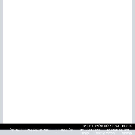
© מטח - המרכז לטכנולוגיה חינוכית
אינדקס הספרים
תקנון הספרייה
על הספרייה
תנאי שימוש באתר והגנה על
פרטיות
הסדרי נגישות
עזרה