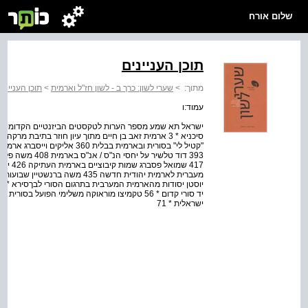
שלום אורח
תוכן העניינים
מתוך:
>
שערי לשון: כרך ב - לשון חז"ל וארמית
>
תוכן העניינים
עמוד:ו
"קטיל לי" בסורית ובארמית בבלית 
393 דוד טלשיר על
417 שמו
ישראלית * 71