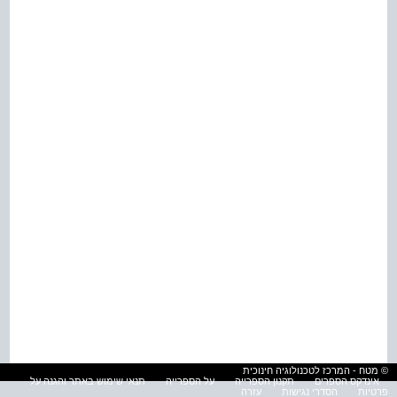
© מטח - המרכז לטכנולוגיה חינוכית
אינדקס הספרים
תקנון הספרייה
על הספרייה
תנאי שימוש באתר והגנה על
פרטיות
הסדרי נגישות
עזרה