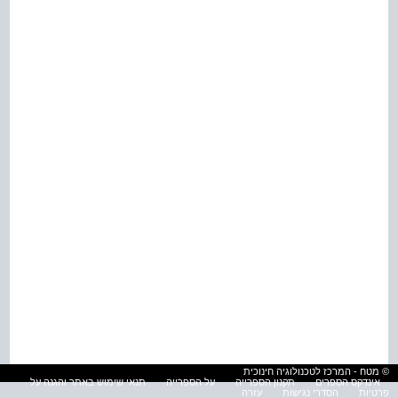
© מטח - המרכז לטכנולוגיה חינוכית
אינדקס הספרים
תקנון הספרייה
על הספרייה
תנאי שימוש באתר והגנה על
פרטיות
הסדרי נגישות
עזרה