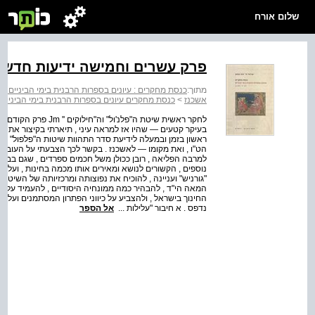
שלום אורח
פרק עשרים וחמישה ידיעות חדשות 
מתוך:
כנסת מחקרים : עיונים בספרות הרבנית בימי הביניים - כ
אשכנז
>
כנסת מחקרים עיונים בספרות הרבנית בימי הביניים 
בעיקר קטעים — שהיו אז למראה עיני , תיארתי בקיצור את ש
ראשון בזמן ובמעלה לידיעת סדר התהוות שיטות ה"פלפול" וה
הט"ו , ואת מקומו — לאשכנז . בקשר לכך הצבעתי על העובדה
למרבה הפליאה , רובן ככולן משל חכמים ספרדים , שגם בבית 
נוספים , הקשורים לנושא ומאירים אותו מכמה בחינות , ועלי לש
"גורניש" ועניינה , להוכיח את נפוצותה ומרכזיותה של השי
המאה הי"ד , להבהיר כמה ממונחיה היסודיים , להעמיד על 
החינוך בישראל , ולהצביע על כיווני הפתרון המסתמנים ועל
נדפס . א חיבור "עלילות ...
אל הספר