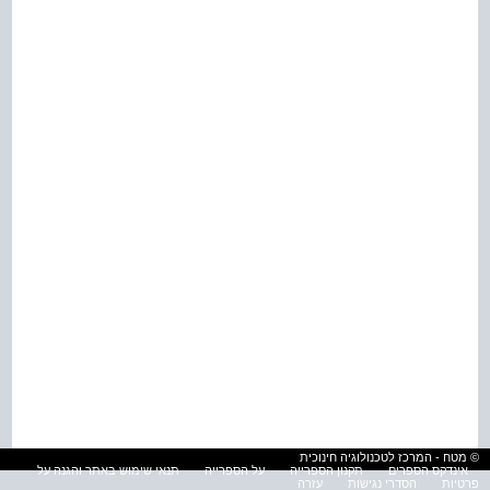
© מטח - המרכז לטכנולוגיה חינוכית
אינדקס הספרים
תקנון הספרייה
על הספרייה
תנאי שימוש באתר והגנה על
פרטיות
הסדרי נגישות
עזרה