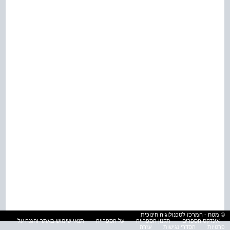
© מטח - המרכז לטכנולוגיה חינוכית
אינדקס הספרים
תקנון הספרייה
על הספרייה
תנאי שימוש באתר והגנה על
פרטיות
הסדרי נגישות
עזרה