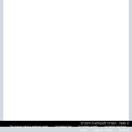
© מטח - המרכז לטכנולוגיה חינוכית
אינדקס הספרים
תקנון הספרייה
על הספרייה
תנאי שימוש באתר והגנה על
פרטיות
הסדרי נגישות
עזרה