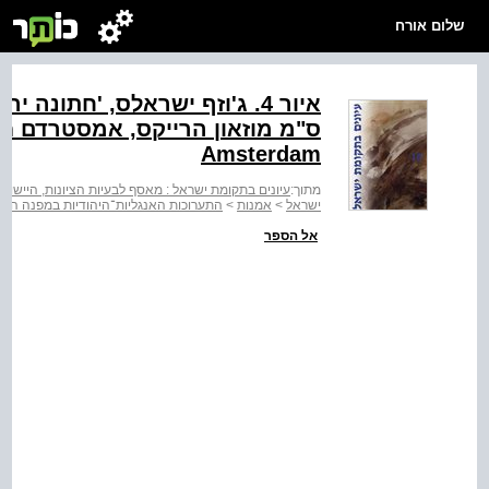
שלום אורח
ס"‭
Amsterdam‬
מתוך:
עיונים בתקומת ישראל : מאסף לבעיות הציונות, היישוב ומ
ישראל
>
אמנות
>
התערוכות האנגליות־היהודיות במפנה המאה ה־20 התערות 
אל הספר