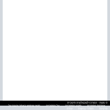
© מטח - המרכז לטכנולוגיה חינוכית
אינדקס הספרים
תקנון הספרייה
על הספרייה
תנאי שימוש באתר והגנה על
פרטיות
הסדרי נגישות
עזרה