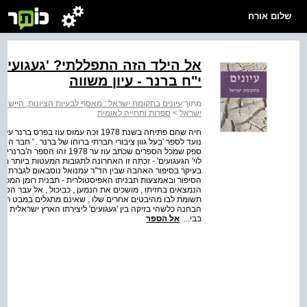
שלום אורח
אל הילד הזה התפללתי? 'געגועים'
י"ח ברנר - עיון משווה
מתוך:
עיונים בתקומת ישראל : מאסף לבעיות הציונות, היישוב ו
ישראל
>
ספרות ותחייה לאומית
חיה שחם פתיחה בשנת 1978 זכה עמוס עוז
נועד לספר 'בעל גוון ציבורי חברתי ברוחו של ברנר . ' חבר ה
ספק שמכל הספרים שכתב עוז ער
לוי' הגעגועים' - זכתה זו האחרונה לתגובות המעטות ביותר מצ
בעיקר בסיפור האהבה שבין הד"ר עמנואל נוסבאום לגברת ד"ר
הסיפור ובאמצעות תבניתו האפיסטולרית - תבנית רומן המכתבים
הנמצאים בחזיתו , מושכים את הנמען , כביכול , אל עבר הטרי
תשומת לבו מהיבטים אחרים שלו , שאינם מתגלים במבט ראשון
הבחנה כלשהי בזיקה בין 'געגועים' ליצירתו הארץ ישראלית של ב
בבי...
אל הספר