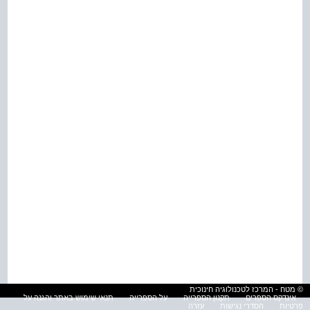
© מטח - המרכז לטכנולוגיה חינוכית
אינדקס הספרים
תקנון הספרייה
על הספרייה
תנאי שימוש באתר והגנה על
פרטיות
הסדרי נגישות
עזרה