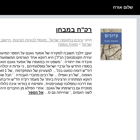
שלום אורח
רק"ח במבחן
מתוך:
עיונים בתקומת ישראל : מאסף לבעיות הציונות, היישוב ו
ישראל
>
מזווית נוספת
יצירת הקונסנזוס [ הנ"ל ] היא דווקא אחד הגורמים המשמעו
איבדה את ייחודה . ' משפט זה במאמרו של אסעד גאנם הוא , 
בספרו החדש על ערביי ישראל ומפלגותיהם , כי עדות זו יכולה
הגזמה , 'של רצ ואפילו ... של רבים מחברי העבודה . ' חב
דווקא המתחרה הרצינית ביותר על מעמד רק"ח חד"ש ויריבתה
את דרכה כמפלגה קומוניסטית , ותפיסה זו בוודאי אינה כלול
מוזכרת גם ברשימתו של גאנם : אחרי הפילוג מן החברים היהו
לשני העמים , ' שהייתה גם ס...
אל הספר