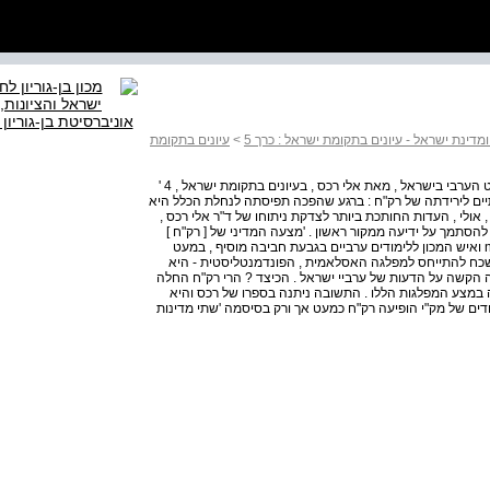
מדינת ישראל - עיונים בתקומת ישראל : כרך 5
>
עיונים בתקומת
יעקב זילבר תשובה לסקירה של אסעד גאנם על הספר המיעוט הערבי בישראל , מאת אלי רכס , בעיונים בתקומת ישראל , 4 '
תיים לירידתה של רק"ח : ברגע שהפכה תפיסתה לנחלת הכלל היא
אולי , העדות החותכת ביותר לצדקת ניתוחו של ד"ר אלי רכס ,
 להסתמך על ידיעה ממקור ראשון . 'מצעה המדיני של [ רק"ח ]
דוד"ש דומה כמעט בכל ... למצעיהן של המתקדמת , של 1 net ואיש המכון ללימודים ערביים בגבעת חביבה מוסיף , במעט
ל ששכח להתייחס למפלגה האסלאמית , הפונדמנטליסטית - היא
 הקשה על הדעות של ערביי ישראל . הכיצד ? הרי רק"ח החלה
ה במצע המפלגות הללו . התשובה ניתנה בספרו של רכס והיא
דים של מק"י הופיעה רק"ח כמעט אך ורק בסיסמה 'שתי מדינות