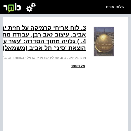
שלום אורח
הוצאת 'סיני' תל אביב (משמאל‭.(‬
מתוך:
אריאל : כתב עת לידיעת ארץ ישראל - נגוהות זהב על יר
אל הספר