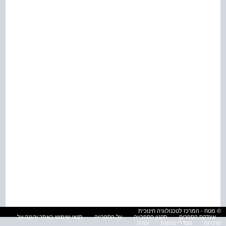
© מטח - המרכז לטכנולוגיה חינוכית
אינדקס הספרים
תקנון הספרייה
על הספרייה
תנאי שימוש באתר והגנה על
פרטיות
הסדרי נגישות
עזרה