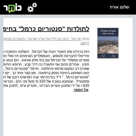
שלום אורח
לתולדות "סנטוריום כרמל" בחיפה
מתוך:
אריאל : כתב עת לידיעת ארץ ישראל - מאמרים ומחקרי
הישוב
רות ברנדט מזג האוויר הנוח של הכרמל , השלווה הנסוכה עלי
מגורים טמפלרי על הכרמל עם בתי מלון ומרגוע . הם נטעו על
הוא השתקע בחיפה ועסק ברפואה . זמן קצר אחר כך , יזם ע
920 ו על ידי מתכנן הערים הבריטי , פטריק גרס , לתכנן את 
אל הספר