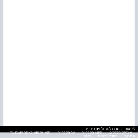
© מטח - המרכז לטכנולוגיה חינוכית
אינדקס הספרים
תקנון הספרייה
על הספרייה
תנאי שימוש באתר והגנה על
פרטיות
הסדרי נגישות
עזרה