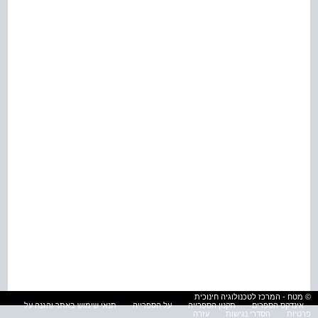
© מטח - המרכז לטכנולוגיה חינוכית
אינדקס הספרים
תקנון הספרייה
על הספרייה
תנאי שימוש באתר והגנה על
פרטיות
הסדרי נגישות
עזרה