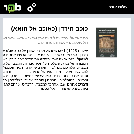
שלום אורח
כוכב הירדן (כאוכב אל הואא)
מתוך:
אריאל : כתב עת לידיעת ארץ ישראל - ארץ-ישראל ואתריה
רגל מוסלמים
>
מצודות ושדות קרב
יאקו : ( 1225 ) 1 זהו שמו של מבצר השוכן על הר 
לאשקלון בנה צלאח א-דין מחדש את מבצר כוכב הירדן השועט
המצודה של צפת , ששלטה על העיר טבריה . המבצר של כוכב ה
מבצרים אלה סמוכים לשדה הקרב של קרני חיטין . הטמפלרים
להגן עליו . מפקד הגדוד שצר על מבצר כוכב הירדן היה האמיר 
וחדור אמונה ורוח דתית . הוא המשיך במצור ... המפקד עצמו
ורעמים . המוסלמים [ הצרים ] הותקפו על-ידי הצלבנים [ הנצור
בעת שיצא את צור ....
אל הספר