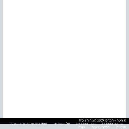
© מטח - המרכז לטכנולוגיה חינוכית
אינדקס הספרים
תקנון הספרייה
על הספרייה
תנאי שימוש באתר והגנה על
פרטיות
הסדרי נגישות
עזרה