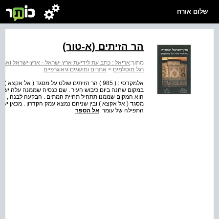
שלום אורח
הר הזיתים (א-טור)
מתוך:
אריאל : כתב עת לידיעת ארץ ישראל - ארץ-ישראל ואתריה
רגל מוסלמים
>
אתרים ומושגים גיאוגרפיים
אלמקדסי : ( 985 ) הר הזיתים שולט על מסגד ( אל
במקום שחנה ביום כיבוש העיר . שם כנסיה שממנה עלה ישו 
מסגד ( אל אקצא ) ובין שניהם נמצא עמק הקדרון . מכאן ישו
התפילה של עומר
אל הספר