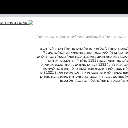
 : בתיאורי עולי רגל מוסלמים
>
ארץ־ישראל ואתריה בתיאורי עולי
זיא משמשת כ"מחסן הסחורות" של ארץישראל וכמפרצח של רמלח . לעיר מבצר
וי כולו ברזל . לעיר מסגד נאה , המשקיף לים ונמל מרשים . ?
ון ... היא סובלת לא אחת מרעב . אין למצוא בה אפילו מטפלת עבור הילדים
. יפו נכבשה בידי צלאח א-דין בשנת , 1187 שעה שהשתלט על מישור החוף . בשנת 1191 נפלה לידי הצלבנים . אחר כך
נכבשה שוב בידי אלמלכ אלעאדל בשנת , 1196 שהחריבה . אבן אלאת'יר : ( 1232 ) בדרכו ממצרים , לאחר שכבש אל עאדל
ליה מצור . לאחר שכבש אותה בכוח גדול , הוא נתנה למשיסח
לחייליו ושבח את הגברים והנשים שבה . תושבי העיר סבלו באופן שכמוהו לא ידעו תושבי ארץ זו . אבו אל-פיךאא : ( 1321 ) יפו
מל מפורסם . בעיר היה מבצר גדול ומסחרה משגשג . בה סוחרים
שראל ומכאן חם הפליגו לכל רחבי תבל .
אל הספר