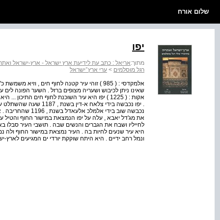
שלום אורח
יפו
מתוך:
אריאל : כתב עת לידיעת ארץ ישראל - ארץ-ישראל ואתריה
רגל מוסלמים
>
ערי ארץ־ישראל
אלמקדסי : ( 985 ) זוהי עיר קטנה לחוף חים , ו
שאינו ניתן לכיבוש ושעריה מצופים ברזל . השער הפונה לים עש
אקות : ( 1225 ) יפו היא עיר השוכנת לחוף חים התיכ
את מג'דל יאבא , עלה על יפו הנמצאת במישור החוף והטיל ע
היא עיר שנעים לחיות בה . העיר נמצאת במישור החוף ולה נ
ונמל רחב ידיים . היא היתח שוקקת יורדי ים המגיעים לארץ-י