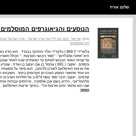
שלום אורח
הנוסעים והגיאוגרפים המוסלמים
מתוך:
אריאל : כתב עת לידיעת ארץ ישראל - ארץ-ישראל ואתריה
רגל מוסלמים
בלאד'רי *( 869 ) בלאד'רי נולד והתחנך בבגדד . הוא
היא "פתוח אלבלדאן" - "ספר כיבושי הארצות , " הכולל תאורי
על קורות האזור הכבוש לעתים עד כמאתיים שנה לאחר שנכבש .
וכספים . יעקובי ( 891 ) אחמד בן אבו יעקוב ב
זהו אחד מתאורי המסע הערביים הקדומים ביותר . חשיבותו 
אלהמד'אני , הידוע בשם אבן אלפקיה , מייחסים עבודות אחדו
שבו הוא מתאר ימים וארצות וכד' - בעיקר ארצות האיסלאם . אבן עבד רביהי ( 913 ) איבן עבד רב
הספר