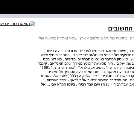
 החשובים
 : בתיאורי עולי רגל מוסלמים
>
ארץ־ישראל ואתריה בתיאורי עולי
 נודע כסופר , משורר ומתרגם מפרסית לערבית . עבודתו הידועה ביותר ,
ם מדויקים של כיבושי האיסלאם לפי אזורים . המחבר מוסיף מידע
 כן עוסק המחבר בנושאים חברתיים ומדיניים , כמו דיני מכס
ן ואדח , שנודע בשמו יעקובי , היה נוסע עתיר מעש ממזרח עולם האסלאם , שעבר
את ארצות האיסלאם לאורכן ולרוחבן . הוא סיפר על מסעותיו בעבודה לה קרא : '' כיתאב אל בולדאן" - "ספר הארצות . ( 891 ) ''
הרבה נובעת ממקוריותו , שכן המחבר לא הסתמך על תאורים
קודמים . יעקובי חיבר ספר נוסף 874-ב על תולדות הערבים הקרוי בשם "ההיסטוריה . " אבן אלפקיה ( 903 ) לעבדאללה אחמד
ת . מהן שרד רק החיבור "כתאב אל בולדאן" - "ספר הארצות , "
יהי , בשמו המלא אבו ...
אל