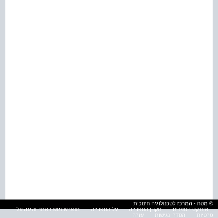
© מטח - המרכז לטכנולוגיה חינוכית
אינדקס הספרים
תקנון הספרייה
על הספרייה
תנאי שימוש באתר והגנה על
פרטיות
הסדרי נגישות
עזרה