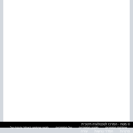
© מטח - המרכז לטכנולוגיה חינוכית
אינדקס הספרים
תקנון הספרייה
על הספרייה
תנאי שימוש באתר והגנה על
פרטיות
הסדרי נגישות
עזרה