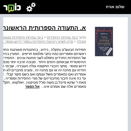
שלום אורח
א. התעודה הספרותית הראשונה ב
מתוך:
בימי צמיחת החסידות
>
בימי צמיחת החסידות מגמות רע
וקבלה
>
פרק תשיעי רעיונות החסידות בספרי דרוש ומוסר: 
חסידות הבעש"ט נתקלה , כידוע , בהתנגדות מאורגנת החל ב
ראשיהם וסופריהם כמה כתבי פולמוס חריפים . המעיין בהיסט
של החסידות החרדים נתפלגו לשני מחנות עוינים : החסידים 
ההיסטורית שבאותם הימים היתד . סבוכה הרבה יותר מכפי שתו
דרוש ומוסר . מתוך חיבורי התקופה עולה העובדה , שבימי הפ
הזדהו עם מחנה זה או עם מחנה זה , ומצינו מחברים לא חסי
אומריהן ואם כמאמרים משל עצמם ואם בשם מקור קבלי . א
עד כה אינה חיבור מחיבוריהם של מורי החסידות וסופריה , אל
מאת ר' שרגא פייבל בן משה סג"ל מטיקטין , זאלקווא , תקל"ח 
מאמרים אלה שם אומרם אינו...
אל הספר