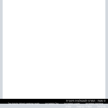
© מטח - המרכז לטכנולוגיה חינוכית
אינדקס הספרים
תקנון הספרייה
על הספרייה
תנאי שימוש באתר והגנה על
פרטיות
הסדרי נגישות
עזרה