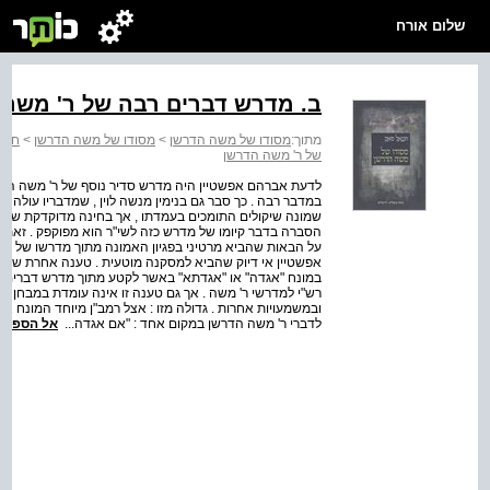
שלום אורח
ב. מדרש דברים רבה של ר' משה
מתוך:
מסודו של משה הדרשן
>
מסודו של משה הדרשן
>
חלק 
של ר' משה הדרשן
לדעת אברהם אפשטיין היה מדרש סדיר נוסף של ר' משה הדר
במדבר רבה . כך סבר גם בנימין מנשה לוין , שמדבריו עולה ב
שמונה שיקולים התומכים בעמדתו , אך בחינה מדוקדקת של שיק
הסברה בדבר קיומו של מדרש כזה לשי"ר הוא מפוקפק . זאת ו
על הבאות שהביא מרטיני בפגיון האמונה מתוך מדרשו של ר'
אפשטיין אי דיוק שהביא למסקנה מוטעית . טענה אחרת של 
במונח "אגדה" או "אגדתא" באשר לקטע מתוך מדרש דברים רבה
רש"י למדרשי ר' משה . אך גם טענה זו אינה עומדת במבחן
ובמשמעויות אחרות . גדולה מזו : אצל רמב"ן מיוחד המונח אג
לדברי ר' משה הדרשן במקום אחד : "אם אגדה...
אל הספר