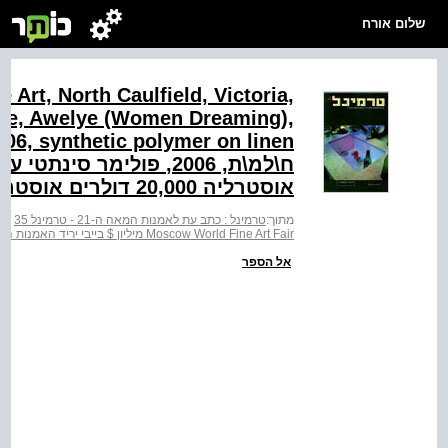
שלום אורח
 Art, North Caulfield, Victoria,
arre, Awelye (Women Dreaming),
ח\למ\ת, ‭,2006‬ פולימר 
אוסטרליה ‭20,000‬ דולרים אוסטרליים
מתוך:
טרמינל : כתב עת לאמנות המאה ה-21 - טרמינל 35
>
ט
Moscow World Fine Art Fair מיליון $ בייבי יריד האמנות העולמי במוסקבה
אל הספר